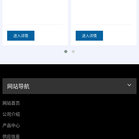
进入详情
进入详情
网站导航
网站首页
公司介绍
产品中心
供应信息