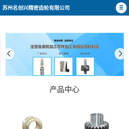
苏州名创兴精密齿轮有限公司
产品中心